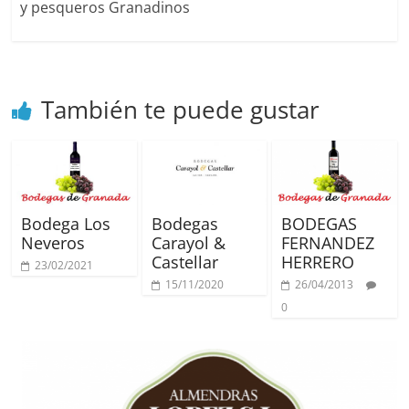
y pesqueros Granadinos
También te puede gustar
Bodega Los
Bodegas
BODEGAS
Neveros
Carayol &
FERNANDEZ
Castellar
HERRERO
23/02/2021
15/11/2020
26/04/2013
0