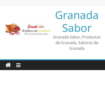
Saltar
al
Granada
contenido
Sabor
Granada Sabor, Productos
de Granada, Sabores de
Granada