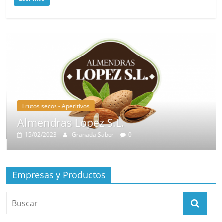
Frutos secos - Aperitivos
Almendras Lopez S.L.
15/02/2023
Granada Sabor
0
Empresas y Productos