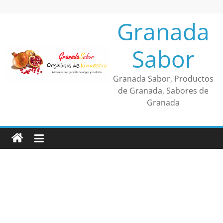
Saltar
al
Granada
contenido
Sabor
Granada Sabor, Productos
de Granada, Sabores de
Granada