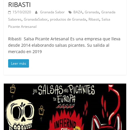
RIBASTI
,
,
15/10/2020
Granada Sabor
BAZA
Granada
Granada
,
,
,
,
Sabores
GranadaSabor
productos de Granada
Ribasti
Salsa
Picante Artesanal
Ribasti Salsa Picante Artesanal Es una empresa que lleva
desde 2014 elaborando salsas picantes. Su salida al
mercado en 2019
Leer más