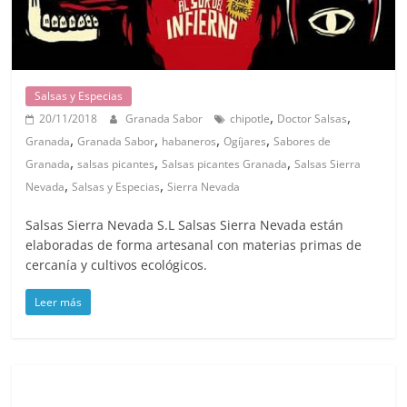
Salsas y Especias
,
,
20/11/2018
Granada Sabor
chipotle
Doctor Salsas
,
,
,
,
Granada
Granada Sabor
habaneros
Ogíjares
Sabores de
,
,
,
Granada
salsas picantes
Salsas picantes Granada
Salsas Sierra
,
,
Nevada
Salsas y Especias
Sierra Nevada
Salsas Sierra Nevada S.L Salsas Sierra Nevada están
elaboradas de forma artesanal con materias primas de
cercanía y cultivos ecológicos.
Leer más