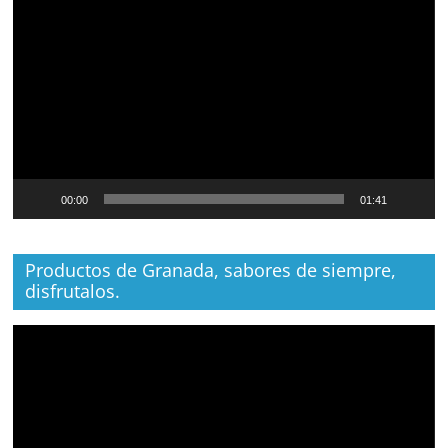
de
vídeo
00:00
01:41
Productos de Granada, sabores de siempre,
disfrutalos.
Reproductor
de
vídeo