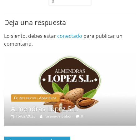
0
Deja una respuesta
Lo siento, debes estar
conectado
para publicar un
comentario.
Frutos secos - Aperitivos
Almendras Lopez S.L.
15/02/2023
Granada Sabor
0