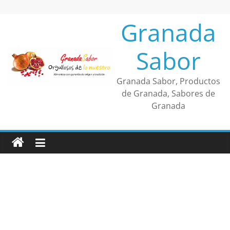
Saltar
al
Granada
contenido
Sabor
Granada Sabor, Productos
de Granada, Sabores de
Granada