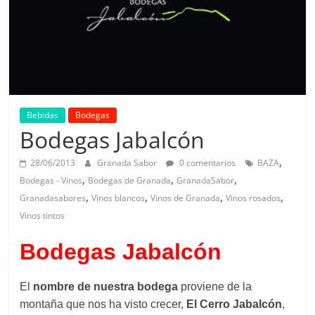
Bebidas
Bodegas
Bodegas Jabalcón
,
28/06/2013
Granada Sabor
0 comentarios
BAZA
,
,
,
Bodegas - Vinos
Bodegas de Granada
GranadaSabor
,
,
,
,
Granadasabores
Vinos blancos
Vinos de Granada
Vinos rosados
Vinos tintos
Bodegas Jabalcón
El
nombre de nuestra bodega
proviene de la
montaña que nos ha visto crecer,
El Cerro Jabalcón
,