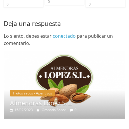
0
0
0
Deja una respuesta
Lo siento, debes estar
conectado
para publicar un
comentario.
Frutos secos - Aperitivos
Almendras Lopez S.L.
15/02/2023
Granada Sabor
0