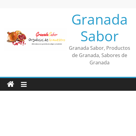
Saltar
al
Granada
contenido
Sabor
Granada Sabor, Productos
de Granada, Sabores de
Granada