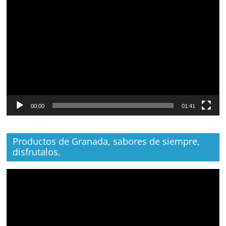
Reproductor
de
vídeo
00:00
01:41
Productos de Granada, sabores de siempre,
disfrutalos.
Reproductor
de
vídeo