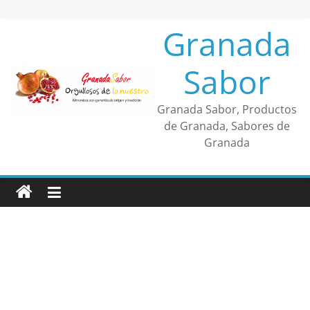
Saltar
al
Granada
contenido
Sabor
Granada Sabor, Productos
de Granada, Sabores de
Granada