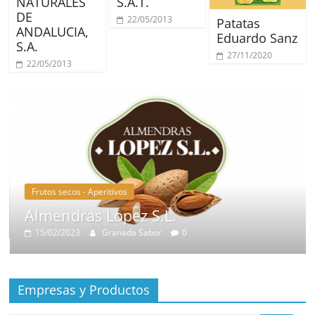
NATURALES
S.A.T.
DE
22/05/2013
Patatas
ANDALUCIA,
Eduardo Sanz
S.A.
27/11/2020
22/05/2013
Frutos secos - Aperitivos
Almendras Lopez S.L.
15/02/2023
Granada Sabor
0
Empresas y Productos