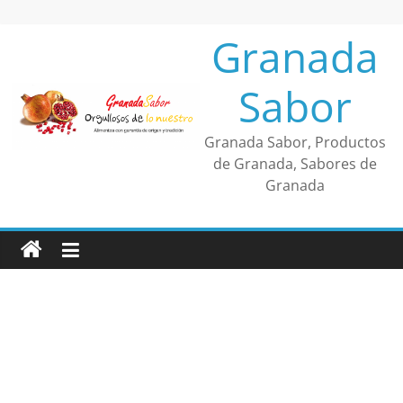
Saltar
al
Granada
contenido
Sabor
Granada Sabor, Productos
de Granada, Sabores de
Granada