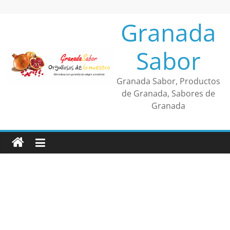
Saltar
al
Granada
contenido
Sabor
Granada Sabor, Productos
de Granada, Sabores de
Granada