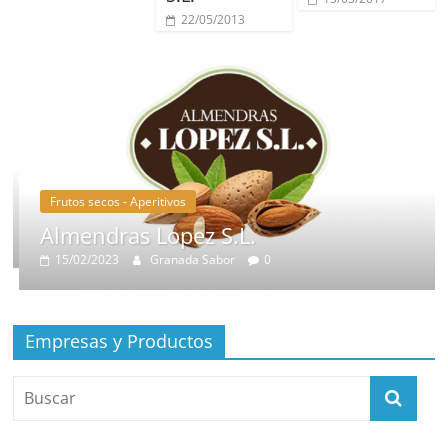
22/05/2013
Frutos secos - Aperitivos
Almendras Lopez S.L.
15/02/2023
Granada Sabor
0
Empresas y Productos