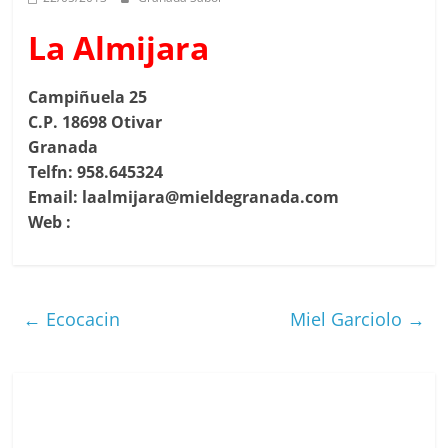
La Almijara
Campiñuela 25
C.P. 18698 Otivar
Granada
Telfn: 958.645324
Email: laalmijara@mieldegranada.com
Web :
←
Ecocacin
Miel Garciolo
→