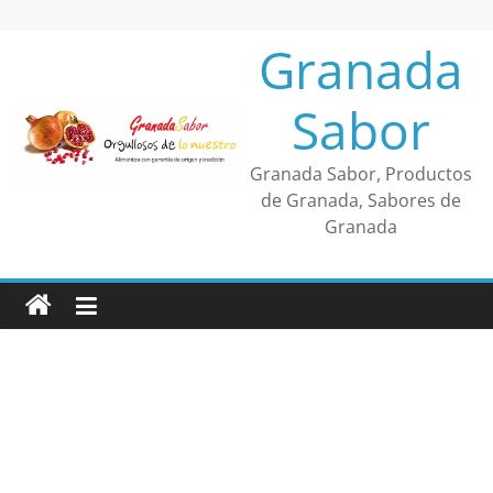
Saltar
al
Granada
contenido
Sabor
Granada Sabor, Productos
de Granada, Sabores de
Granada