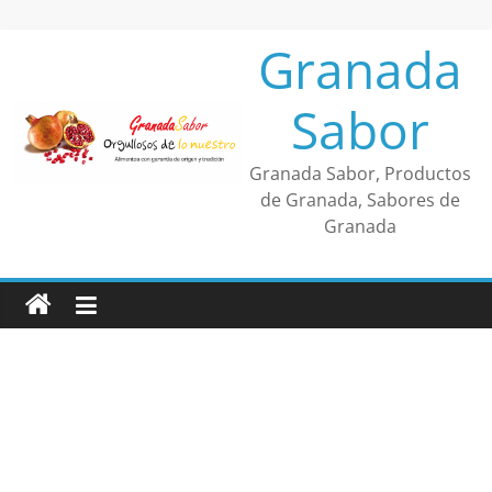
Saltar
al
Granada
contenido
Sabor
Granada Sabor, Productos
de Granada, Sabores de
Granada