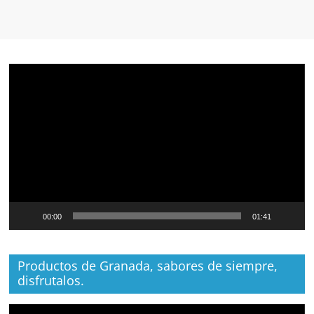
Reproductor
de
vídeo
00:00
01:41
Productos de Granada, sabores de siempre,
disfrutalos.
Reproductor