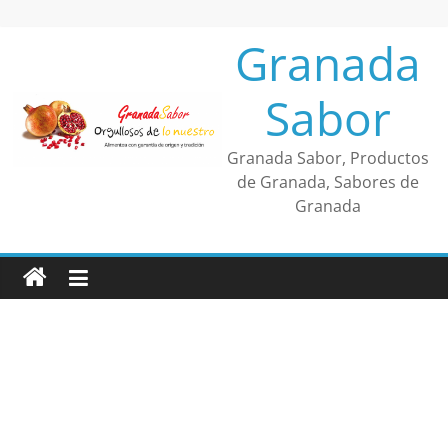
Saltar
al
Granada
contenido
Sabor
Granada Sabor, Productos
de Granada, Sabores de
Granada