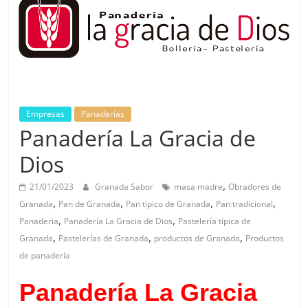
Empresas
Panaderías
Panadería La Gracia de
Dios
,
21/01/2023
Granada Sabor
masa madre
Obradores de
,
,
,
,
Granada
Pan de Granada
Pan típico de Granada
Pan tradicional
,
,
Panaderia
Panadería La Gracia de Dios
Pastelería típica de
,
,
,
Granada
Pastelerías de Granada
productos de Granada
Productos
de panadería
Panadería La Gracia