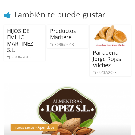
También te puede gustar
HIJOS DE
Productos
EMILIO
Maritere
MARTINEZ
30/06/2013
S.L.
Panadería
30/06/2013
Jorge Rojas
Vílchez
09/02/2023
Frutos secos - Aperitivos