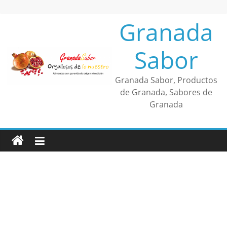
Saltar
al
Granada
contenido
Sabor
Granada Sabor, Productos
de Granada, Sabores de
Granada