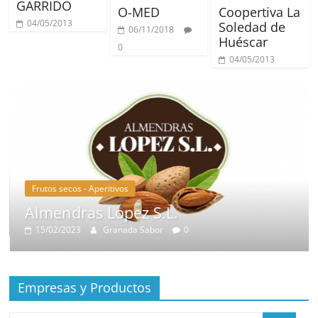
GARRIDO
O-MED
Coopertiva La
04/05/2013
Soledad de
06/11/2018
Huéscar
0
04/05/2013
Frutos secos - Aperitivos
Almendras Lopez S.L.
15/02/2023
Granada Sabor
0
Empresas y Productos