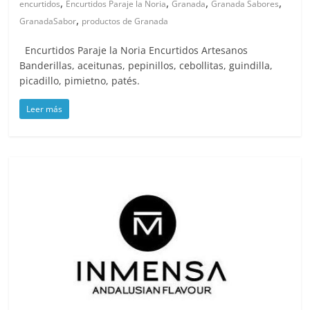
,
,
,
,
encurtidos
Encurtidos Paraje la Noria
Granada
Granada Sabores
,
GranadaSabor
productos de Granada
Encurtidos Paraje la Noria Encurtidos Artesanos
Banderillas, aceitunas, pepinillos, cebollitas, guindilla,
picadillo, pimietno, patés.
Leer más