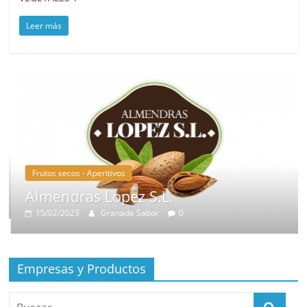
Leer más
Frutos secos - Aperitivos
Almendras Lopez S.L.
15/02/2023
Granada Sabor
0
Empresas y Productos