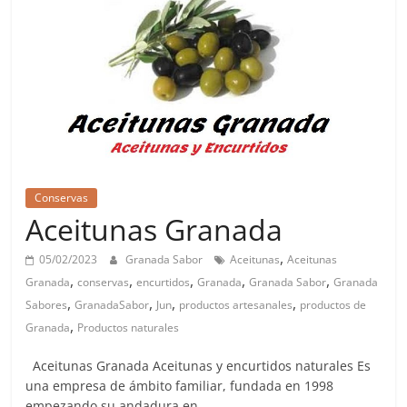
Conservas
Aceitunas Granada
,
05/02/2023
Granada Sabor
Aceitunas
Aceitunas
,
,
,
,
,
Granada
conservas
encurtidos
Granada
Granada Sabor
Granada
,
,
,
,
Sabores
GranadaSabor
Jun
productos artesanales
productos de
,
Granada
Productos naturales
Aceitunas Granada Aceitunas y encurtidos naturales Es
una empresa de ámbito familiar, fundada en 1998
empezando su andadura en