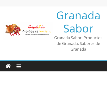
Saltar
al
Granada
contenido
Sabor
Granada Sabor, Productos
de Granada, Sabores de
Granada