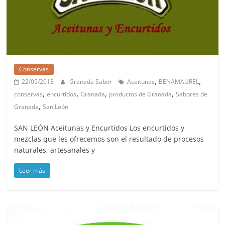
Conservas
,
,
22/05/2013
Granada Sabor
Aceitunas
BENAMAUREL
,
,
,
,
conservas
encurtidos
Granada
productos de Granada
Sabores de
,
Granada
San León
SAN LEÓN Aceitunas y Encurtidos Los encurtidos y
mezclas que les ofrecemos son el resultado de procesos
naturales, artesanales y
Leer más