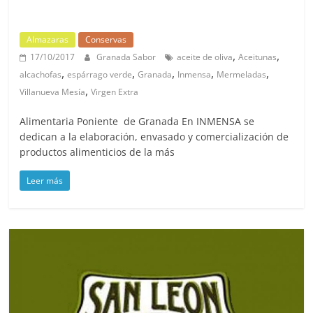
Almazaras
Conservas
,
,
17/10/2017
Granada Sabor
aceite de oliva
Aceitunas
,
,
,
,
,
alcachofas
espárrago verde
Granada
Inmensa
Mermeladas
,
Villanueva Mesía
Virgen Extra
Alimentaria Poniente de Granada En INMENSA se
dedican a la elaboración, envasado y comercialización de
productos alimenticios de la más
Leer más