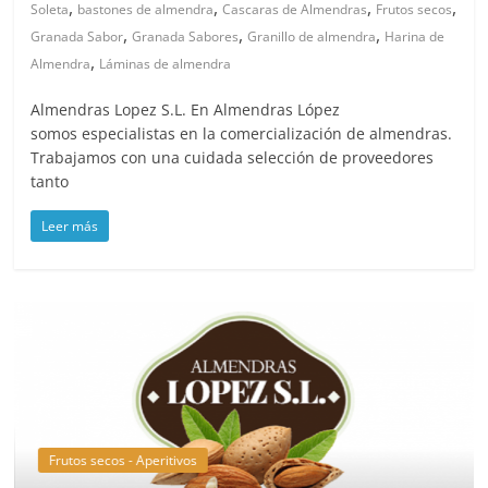
,
,
,
,
Soleta
bastones de almendra
Cascaras de Almendras
Frutos secos
,
,
,
Granada Sabor
Granada Sabores
Granillo de almendra
Harina de
,
Almendra
Láminas de almendra
Almendras Lopez S.L. En Almendras López
somos especialistas en la comercialización de almendras.
Trabajamos con una cuidada selección de proveedores
tanto
Leer más
Frutos secos - Aperitivos