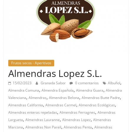
Frutos secos - Aperitivos
Almendras Lopez S.L.
,
15/02/2023
Granada Sabor
0 comentarios
Albuñol
,
,
,
Almendra Comuna
Almendra Española
Almendra Guara
Almendra
,
,
,
,
Valenciana
Almendras
Almendras Belona
Almendras Butte Padre
,
,
,
Almendras California
Almendras Carmel
Almendras Ecológicas
,
,
Almendras enteras repeladas
Almendras Ferragnes
Almendras
,
,
,
Largueta
Almendras Lauranne
Almendras Lopez
Almendras
,
,
,
Marcona
Almendras Non Pareil
Almendras Penta
Almendras