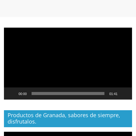
Reproductor
de
vídeo
00:00
01:41
Productos de Granada, sabores de siempre,
disfrutalos.
Reproductor