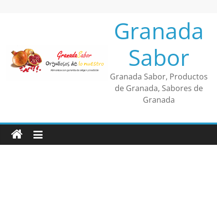
Saltar
al
Granada
contenido
Sabor
Granada Sabor, Productos
de Granada, Sabores de
Granada