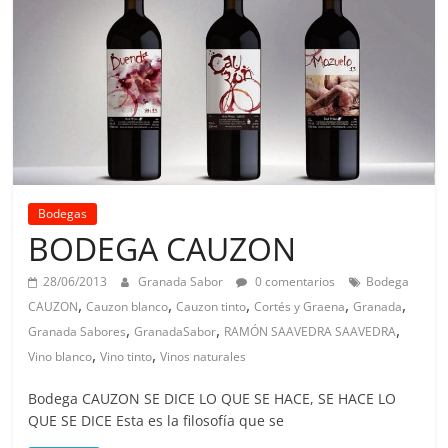
Bodegas
BODEGA CAUZON
28/06/2013
Granada Sabor
0 comentarios
Bodega
,
,
,
,
,
CAUZON
Cauzon blanco
Cauzon tinto
Cortés y Graena
Granada
,
,
,
Granada Sabores
GranadaSabor
RAMÓN SAAVEDRA SAAVEDRA
,
,
Vino blanco
Vino tinto
Vinos naturales
Bodega CAUZON SE DICE LO QUE SE HACE, SE HACE LO
QUE SE DICE Esta es la filosofía que se