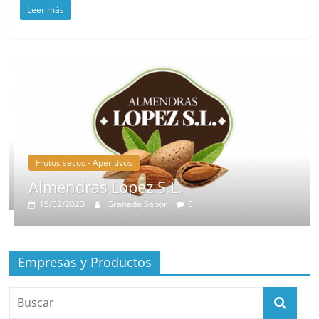
Leer más
Frutos secos - Aperitivos
Almendras Lopez S.L.
15/02/2023
Granada Sabor
0
Empresas y Productos