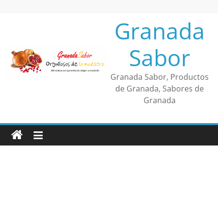
Saltar
al
Granada
contenido
Sabor
Granada Sabor, Productos
de Granada, Sabores de
Granada