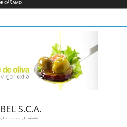
DE CÁÑAMO
Almazaras
Artesana Diego
Conde de Benalúa
 hijos
15/02/2023
Granada Sabor
0
ranada Sabor
EL S.C.A.
,
,
s
Campotejar
Granada