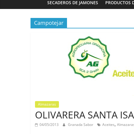
SECADEROS DE JAMONES
PRODUCTOS 
Campotejar
Panaderías
Panadería 
Fernández e
03/02/2023
G
Almazaras
OLIVARERA SANTA ISAB
,
04/05/2013
Granada Sabor
Aceites
Almazara