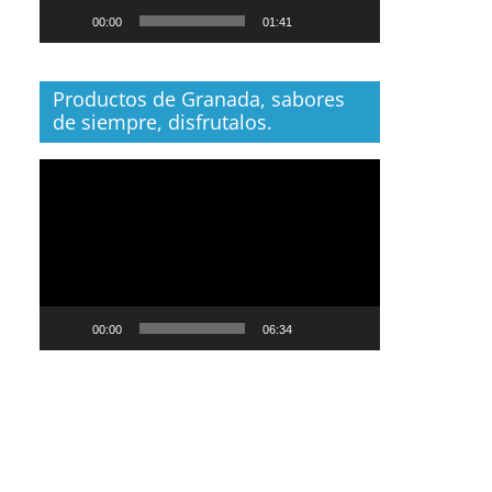
00:00
01:41
Productos de Granada, sabores
de siempre, disfrutalos.
Reproductor
de
vídeo
00:00
06:34