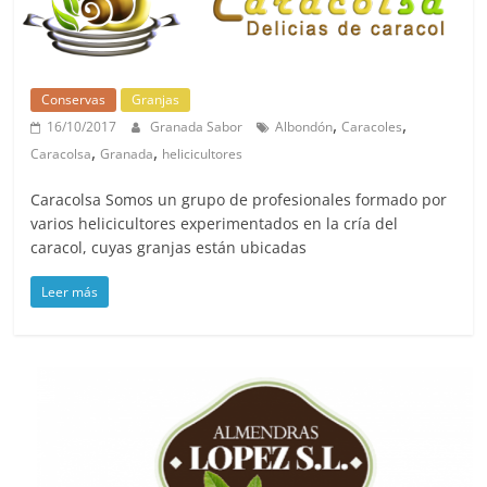
Conservas
Granjas
,
,
16/10/2017
Granada Sabor
Albondón
Caracoles
,
,
Caracolsa
Granada
helicicultores
Caracolsa Somos un grupo de profesionales formado por
varios helicicultores experimentados en la cría del
caracol, cuyas granjas están ubicadas
Leer más