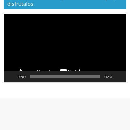
disfrutalos.
Reproductor
de
vídeo
00:00
06:34