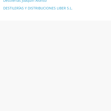
Destilerías Joaquín Alonso
DESTILERÍAS Y DISTRIBUCIONES LIBER S.L.