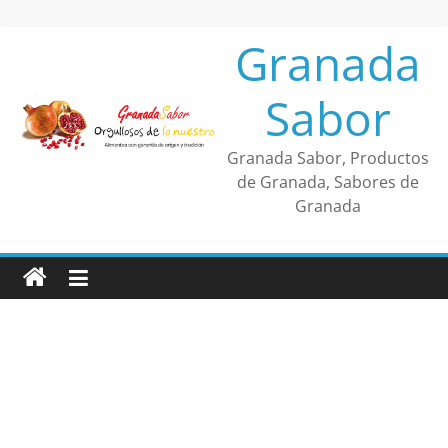
Saltar
al
Granada
contenido
Sabor
Granada Sabor, Productos
de Granada, Sabores de
Granada