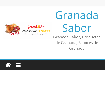
Saltar
al
Granada
contenido
Sabor
Granada Sabor, Productos
de Granada, Sabores de
Granada