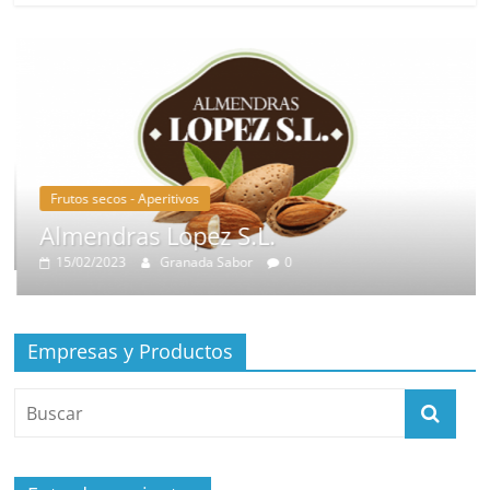
Frutos secos - Aperitivos
Almendras Lopez S.L.
15/02/2023
Granada Sabor
0
Empresas y Productos