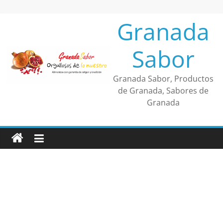
Saltar
al
Granada
contenido
Sabor
Granada Sabor, Productos
de Granada, Sabores de
Granada