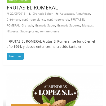
Hortofruticolas
FRUTAS EL ROMERAL
,
,
22/05/2013
Granada Sabor
Aguacates
Almuñecar
,
,
,
Chirimoya
espárrago blanco
espárrago verde
FRUTAS EL
,
,
,
,
,
ROMERAL
Granada
Granada Sabor
Granada Sabores
Mangos
,
,
Nísperos
Subtropicales
tomate cherry
FRUTAS EL ROMERAL Frutas El Romeral se fundó en el
año 1994, y desde entonces ha crecido tanto en
Leer más