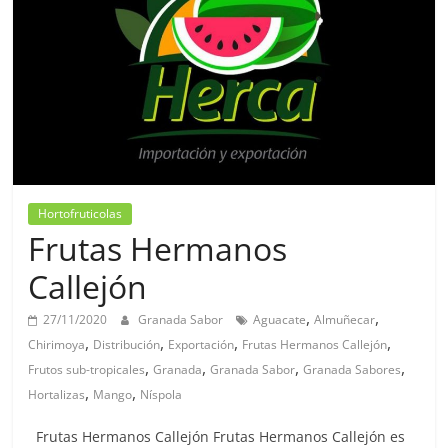
Hortofruticolas
Frutas Hermanos
Callejón
,
,
27/11/2020
Granada Sabor
Aguacate
Almuñecar
,
,
,
,
Chirimoya
Distribución
Exportación
Frutas Hermanos Callejón
,
,
,
,
Frutos sub-tropicales
Granada
Granada Sabor
Granada Sabores
,
,
Hortalizas
Mango
Níspola
Frutas Hermanos Callejón Frutas Hermanos Callejón es