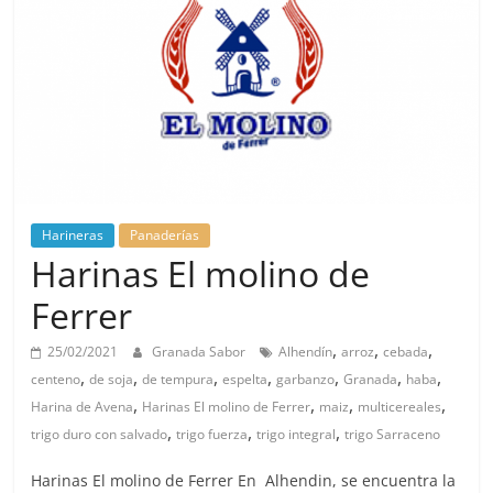
Harineras
Panaderías
Harinas El molino de
Ferrer
,
,
,
25/02/2021
Granada Sabor
Alhendín
arroz
cebada
,
,
,
,
,
,
,
centeno
de soja
de tempura
espelta
garbanzo
Granada
haba
,
,
,
,
Harina de Avena
Harinas El molino de Ferrer
maiz
multicereales
,
,
,
trigo duro con salvado
trigo fuerza
trigo integral
trigo Sarraceno
Harinas El molino de Ferrer En Alhendin, se encuentra la