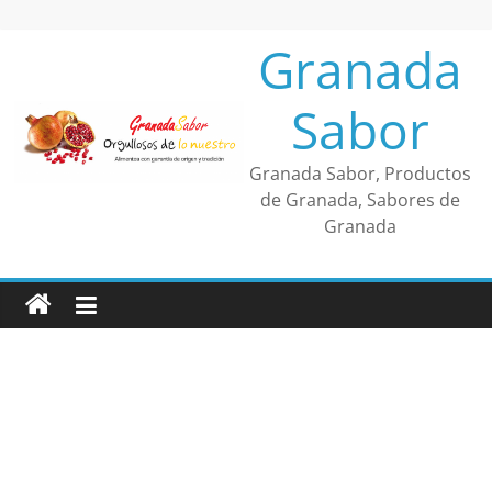
Saltar
al
Granada
contenido
Sabor
Granada Sabor, Productos
de Granada, Sabores de
Granada