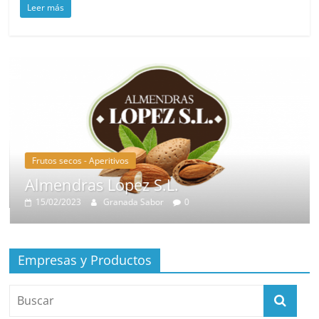
Leer más
Frutos secos - Aperitivos
Almendras Lopez S.L.
15/02/2023
Granada Sabor
0
Empresas y Productos