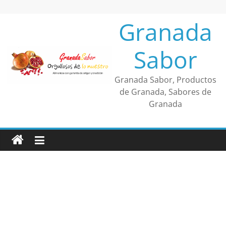
Saltar
al
Granada
contenido
Sabor
Granada Sabor, Productos
de Granada, Sabores de
Granada