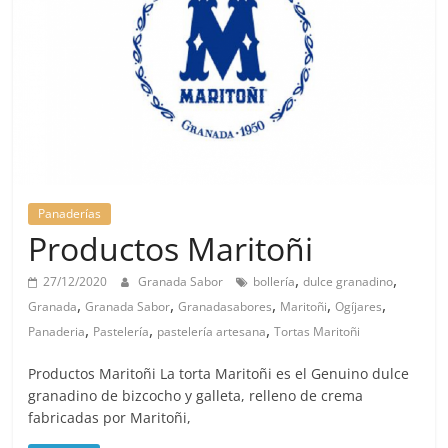
Panaderías
Productos Maritoñi
,
,
27/12/2020
Granada Sabor
bollería
dulce granadino
,
,
,
,
,
Granada
Granada Sabor
Granadasabores
Maritoñi
Ogíjares
,
,
,
Panaderia
Pastelería
pastelería artesana
Tortas Maritoñi
Productos Maritoñi La torta Maritoñi es el Genuino dulce
granadino de bizcocho y galleta, relleno de crema
fabricadas por Maritoñi,