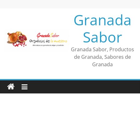
Saltar
al
Granada
contenido
Sabor
Granada Sabor, Productos
de Granada, Sabores de
Granada