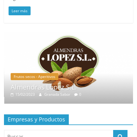
Leer más
Frutos secos - Aperitivos
Almendras Lopez S.L.
15/02/2023
Granada Sabor
0
Empresas y Productos