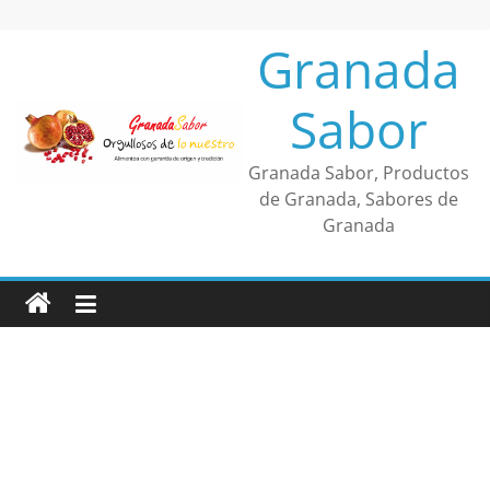
Saltar
al
Granada
contenido
Sabor
Granada Sabor, Productos
de Granada, Sabores de
Granada