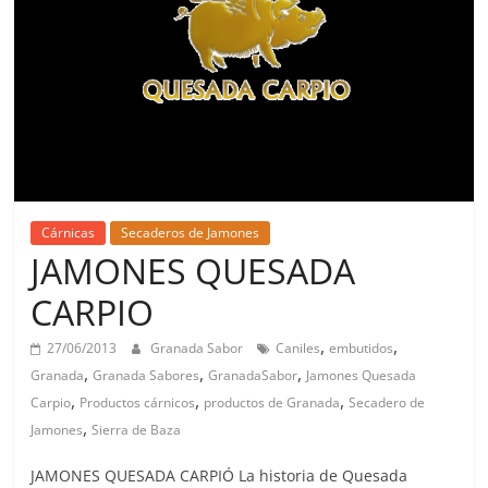
Cárnicas
Secaderos de Jamones
JAMONES QUESADA
CARPIO
,
,
27/06/2013
Granada Sabor
Caniles
embutidos
,
,
,
Granada
Granada Sabores
GranadaSabor
Jamones Quesada
,
,
,
Carpio
Productos cárnicos
productos de Granada
Secadero de
,
Jamones
Sierra de Baza
JAMONES QUESADA CARPIÓ La historia de Quesada