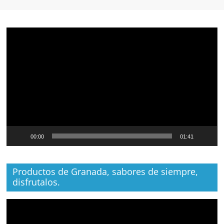
Reproductor
de
vídeo
00:00
01:41
Productos de Granada, sabores de siempre,
disfrutalos.
Reproductor
de