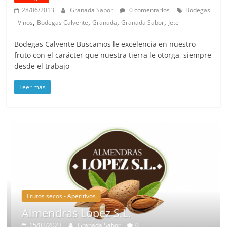
28/06/2013
Granada Sabor
0 comentarios
Bodegas
,
,
,
,
- Vinos
Bodegas Calvente
Granada
Granada Sabor
Jete
Bodegas Calvente Buscamos le excelencia en nuestro
fruto con el carácter que nuestra tierra le otorga, siempre
desde el trabajo
Leer más
Frutos secos - Aperitivos
Almendras Lopez S.L.
15/02/2023
Granada Sabor
0