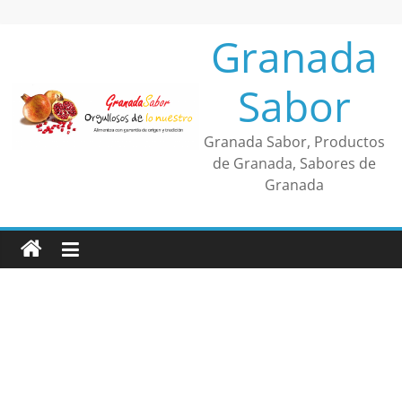
Saltar
al
Granada
contenido
Sabor
Granada Sabor, Productos
de Granada, Sabores de
Granada