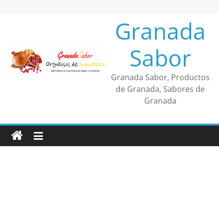
Saltar
al
Granada
contenido
Sabor
Granada Sabor, Productos
de Granada, Sabores de
Granada