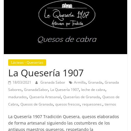
Lácteas - Queserías
La Quesería 1907
,
,
18/03/2021
Granada Sabor
Armilla
Granada
Granada
,
,
,
,
Sabores
GranadaSabor
La Quesería 1907
leche de cabra
,
,
,
madurados
Quesería Artesanal
Queserías de Granada
Quesos de
,
,
,
,
Cabra
Quesos de Granada
quesos frescos
requesones.
tiernos
La Quesería 1907 Tradición Quesera, quesos elaborados
de forma artesanal siguiendo las costumbres de los
antiguos maestros queseros, respetando la