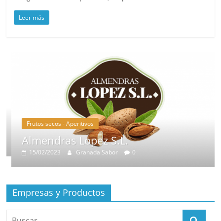
Leer más
Frutos secos - Aperitivos
Almendras Lopez S.L.
15/02/2023
Granada Sabor
0
Empresas y Productos