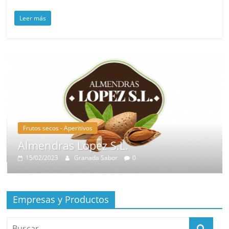
Leer más
Frutos secos - Aperitivos
Almendras Lopez S.L.
15/02/2023
Granada Sabor
0
Empresas y Productos