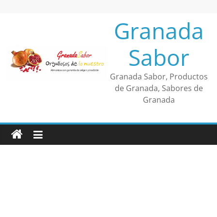
Saltar
al
Granada
contenido
Sabor
Granada Sabor, Productos
de Granada, Sabores de
Granada