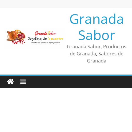
Saltar
al
Granada
contenido
Sabor
Granada Sabor, Productos
de Granada, Sabores de
Granada