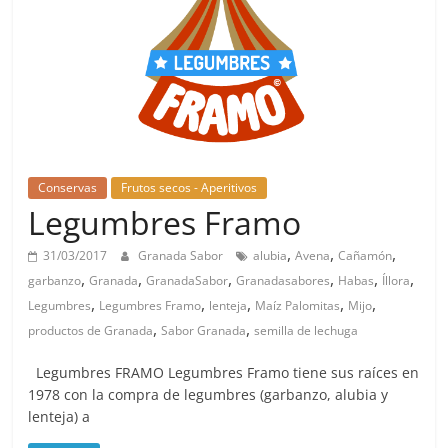
Conservas
Frutos secos - Aperitivos
Legumbres Framo
,
,
,
31/03/2017
Granada Sabor
alubia
Avena
Cañamón
,
,
,
,
,
,
garbanzo
Granada
GranadaSabor
Granadasabores
Habas
Íllora
,
,
,
,
,
Legumbres
Legumbres Framo
lenteja
Maíz Palomitas
Mijo
,
,
productos de Granada
Sabor Granada
semilla de lechuga
Legumbres FRAMO Legumbres Framo tiene sus raíces en
1978 con la compra de legumbres (garbanzo, alubia y
lenteja) a