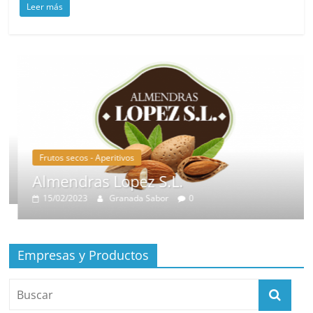
Leer más
Frutos secos - Aperitivos
Almendras Lopez S.L.
15/02/2023
Granada Sabor
0
Empresas y Productos