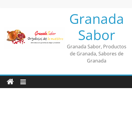
Saltar
al
Granada
contenido
Sabor
Granada Sabor, Productos
de Granada, Sabores de
Granada