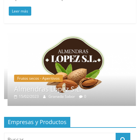
Leer más
Frutos secos - Aperitivos
Almendras Lopez S.L.
15/02/2023
Granada Sabor
0
Empresas y Productos