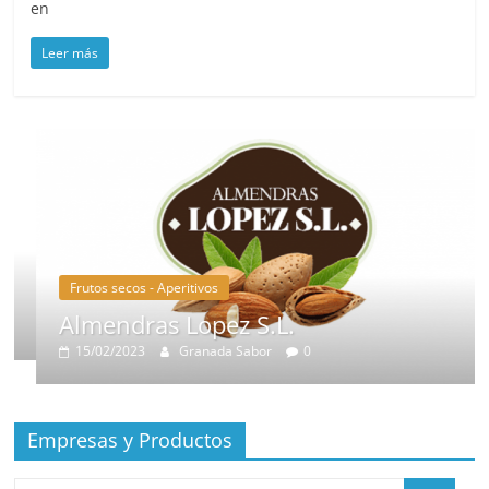
en
Leer más
Frutos secos - Aperitivos
Almendras Lopez S.L.
15/02/2023
Granada Sabor
0
Empresas y Productos