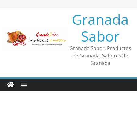
Saltar
al
Granada
contenido
Sabor
Granada Sabor, Productos
de Granada, Sabores de
Granada