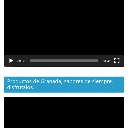
Reproductor
de
vídeo
00:00
01:41
Productos de Granada, sabores de siempre,
disfrutalos.
Reproductor
de
vídeo