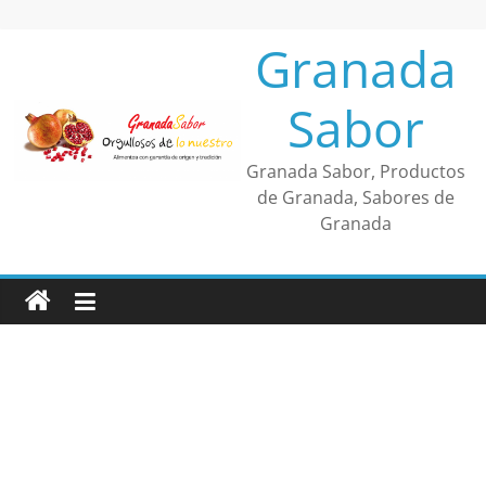
Saltar
al
Granada
contenido
Sabor
Granada Sabor, Productos
de Granada, Sabores de
Granada