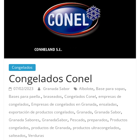
Congelados
Congelados Conel
,
,
07/02/2023
Granada Sabor
Albolote
Base para sopas
,
,
,
Bases para paella.
braseados
Congelados Conel
empresas de
,
,
,
congelados
Empresas de congelados en Granada
ensaladas
,
,
,
exportación de productos congelados
Granada
Granada Sabor
,
,
,
,
Granada Sabores
GranadaSabor
Pescado
preparados
Productos
,
,
,
congelados
productos de Granada
productos ultracongelados
,
salteados
Verduras