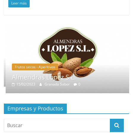
Leer más
Frutos secos - Aperitivos
Almendras Lopez S.L.
15/02/2023
Granada Sabor
0
Empresas y Productos