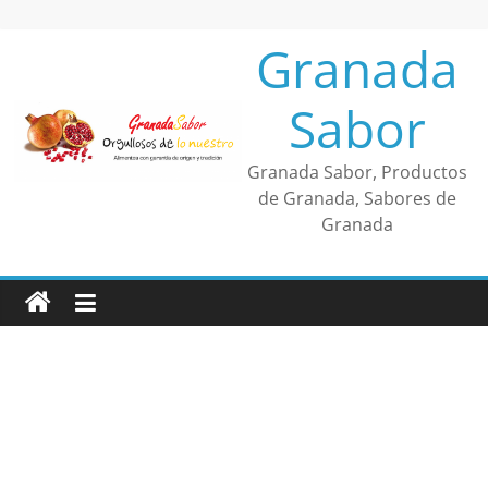
Saltar
al
Granada
contenido
Sabor
Granada Sabor, Productos
de Granada, Sabores de
Granada