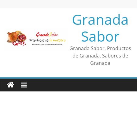
Saltar
al
Granada
contenido
Sabor
Granada Sabor, Productos
de Granada, Sabores de
Granada