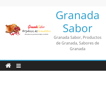
Saltar
al
Granada
contenido
Sabor
Granada Sabor, Productos
de Granada, Sabores de
Granada