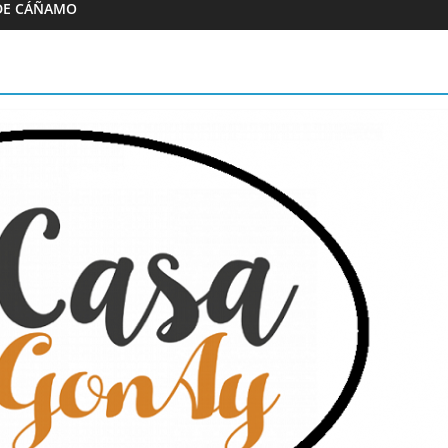
DE CÁÑAMO
Almazaras
Artesana Diego
Conde de Benalúa
e hijos
15/02/2023
Granada Sabor
0
Granada Sabor