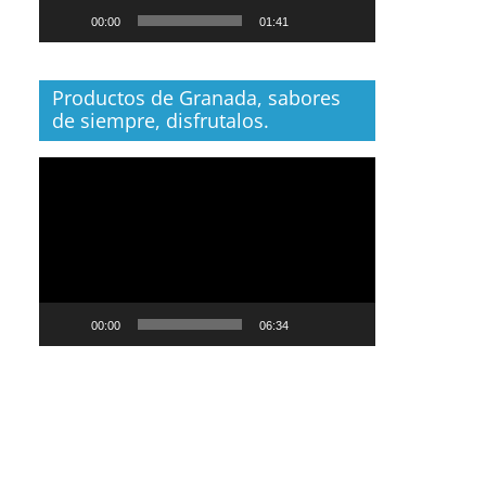
00:00
01:41
Productos de Granada, sabores
de siempre, disfrutalos.
Reproductor
de
vídeo
00:00
06:34