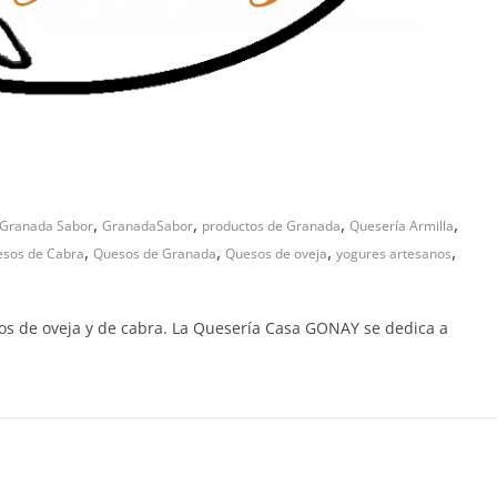
,
,
,
,
Granada Sabor
GranadaSabor
productos de Granada
Quesería Armilla
,
,
,
,
sos de Cabra
Quesos de Granada
Quesos de oveja
yogures artesanos
s de oveja y de cabra. La Quesería Casa GONAY se dedica a