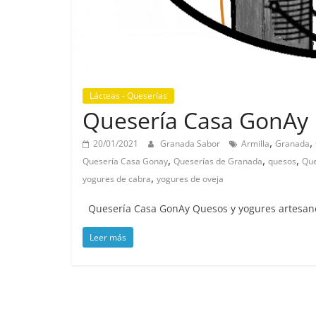
Lácteas - Queserías
Quesería Casa GonAy
,
,
20/01/2021
Granada Sabor
Armilla
Granada
,
,
,
Quesería Casa Gonay
Queserías de Granada
quesos
Que
,
yogures de cabra
yogures de oveja
Quesería Casa GonAy Quesos y yogures artesano
Leer más