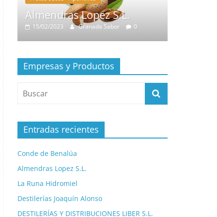
Almendras Lopez S.L.
La Runa
15/02/2023
Granada Sabor
0
13/02/2023
Empresas y Productos
Entradas recientes
Conde de Benalúa
Almendras Lopez S.L.
La Runa Hidromiel
Destilerías Joaquín Alonso
DESTILERÍAS Y DISTRIBUCIONES LIBER S.L.