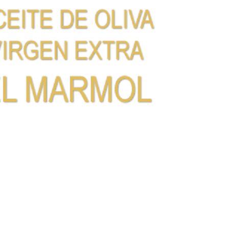
Artesana Diego
Conde de Benalúa
 hijos
15/02/2023
Granada Sabor
0
ranada Sabor