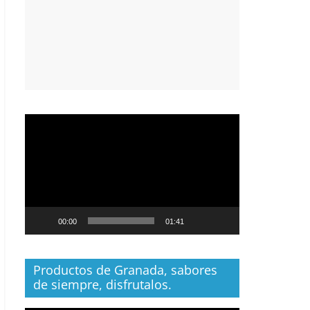
Reproductor
de
vídeo
00:00
01:41
Productos de Granada, sabores
de siempre, disfrutalos.