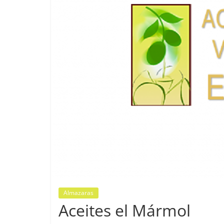
Panadería 
Fernández e
03/02/2023
G
Almazaras
Aceites el Mármol