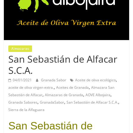
Almazaras
San Sebastián de Alfacar
S.C.A.
,
04/01/2021
Granada Sabor
Aceite de oliva ecológico
,
,
aceite de oliva virgen extra.
Aceites de Granada
Almazara San
,
,
,
Sebastián de Alfacar
Almazaras de Granada
AOVE Albojaira
,
,
,
Granada Sabores
GranadaSabor
San Sebastián de Alfacar S.C.A.
Sierra de la Alfaguara
San Sebastián de