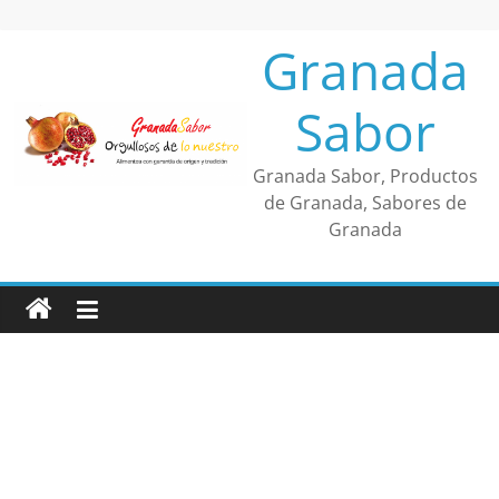
Saltar
al
Granada
contenido
Sabor
Granada Sabor, Productos
de Granada, Sabores de
Granada