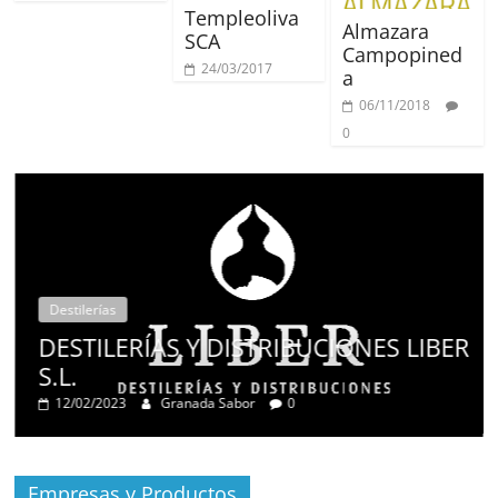
Templeoliva
Almazara
SCA
Campopined
24/03/2017
a
06/11/2018
0
Destilerías
DESTILERÍAS Y DISTRIBUCIONES LIBER
S.L.
12/02/2023
Granada Sabor
0
Empresas y Productos