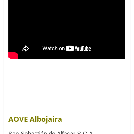
AOVE Albojaira
San Sebastián de Alfacar S.C.A