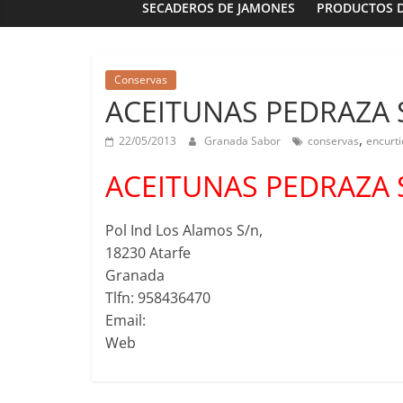
SECADEROS DE JAMONES
PRODUCTOS 
Conservas
ACEITUNAS PEDRAZA S
Panaderías
Panadería 
,
22/05/2013
Granada Sabor
conservas
encurt
Fernández e
ACEITUNAS PEDRAZA S
03/02/2023
G
Pol Ind Los Alamos S/n,
18230 Atarfe
Granada
Tlfn: 958436470
Email:
Web