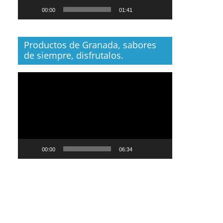
00:00
01:41
Productos de Granada, sabores
de siempre, disfrutalos.
Reproductor
de
vídeo
00:00
06:34