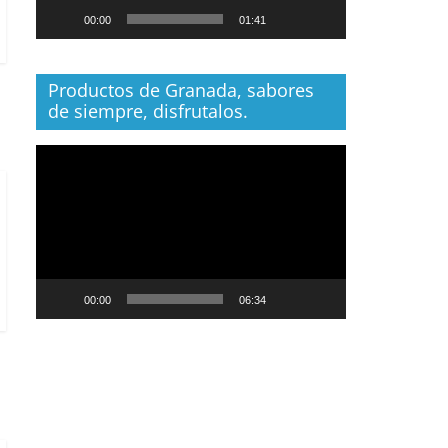
00:00
01:41
Productos de Granada, sabores
de siempre, disfrutalos.
Reproductor
de
vídeo
00:00
06:34