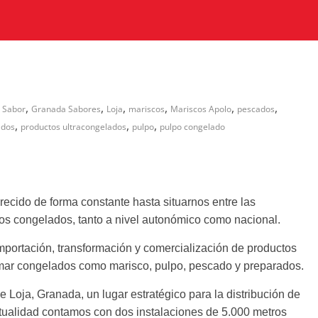
,
,
,
,
,
,
 Sabor
Granada Sabores
Loja
mariscos
Mariscos Apolo
pescados
,
,
,
ados
productos ultracongelados
pulpo
pulpo congelado
cido de forma constante hasta situarnos entre las
tos congelados, tanto a nivel autonómico como nacional.
ortación, transformación y comercialización de productos
mar congelados como marisco, pulpo, pescado y preparados.
e Loja, Granada, un lugar estratégico para la distribución de
actualidad contamos con dos instalaciones de 5.000 metros