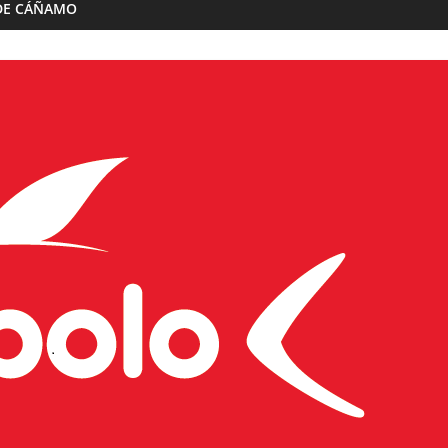
DE CÁÑAMO
Almazaras
Artesana Diego
Conde de Benalúa
 hijos
15/02/2023
Granada Sabor
0
ranada Sabor