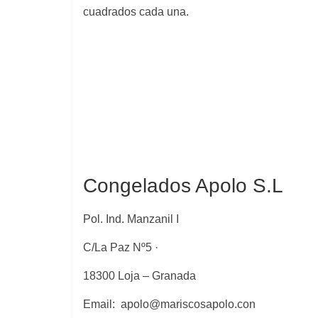
cuadrados cada una.
Congelados Apolo S.L
Pol. Ind. Manzanil I
C/La Paz Nº5 ·
18300 Loja – Granada
Email: apolo@mariscosapolo.con