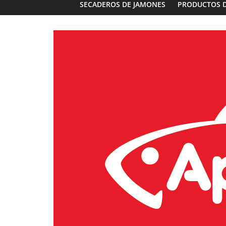
SECADEROS DE JAMONES
PRODUCTOS 
Panaderías
Panadería 
Fernández e
03/02/2023
G