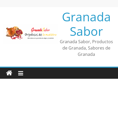
Saltar
al
Granada
contenido
Sabor
Granada Sabor, Productos
de Granada, Sabores de
Granada