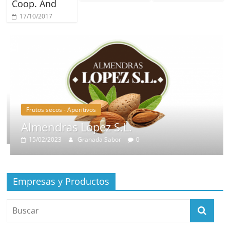
Coop. And
17/10/2017
Frutos secos - Aperitivos
Almendras Lopez S.L.
15/02/2023
Granada Sabor
0
Empresas y Productos