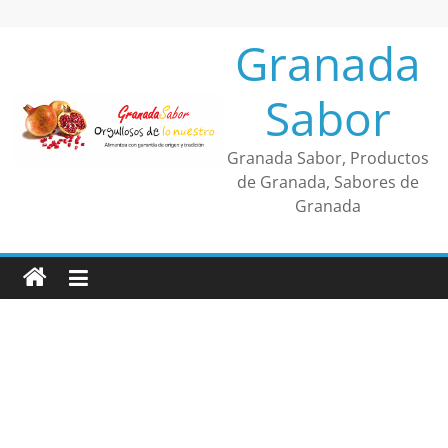
Saltar
al
Granada
contenido
Sabor
Granada Sabor, Productos
de Granada, Sabores de
Granada