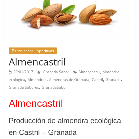
Frutos secos - Aperitivos
Almencastril
,
20/01/2017
Granada Sabor
Almencastril
almendra
,
,
,
,
,
ecológica
Almendras
Almendras de Granada
Castril
Granada
,
Granada Sabores
GranadaSabor
Almencastril
Producción de almendra ecológica
en Castril – Granada