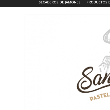
SECADEROS DE JAMONES
PRODUCTOS 
Panaderías
Panadería 
Fernández e
03/02/2023
G