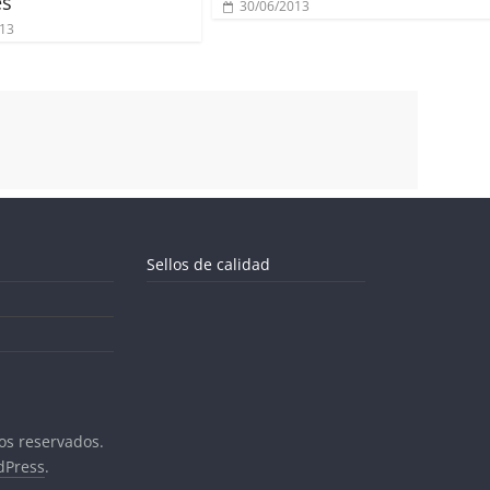
es
30/06/2013
013
Sellos de calidad
os reservados.
dPress
.