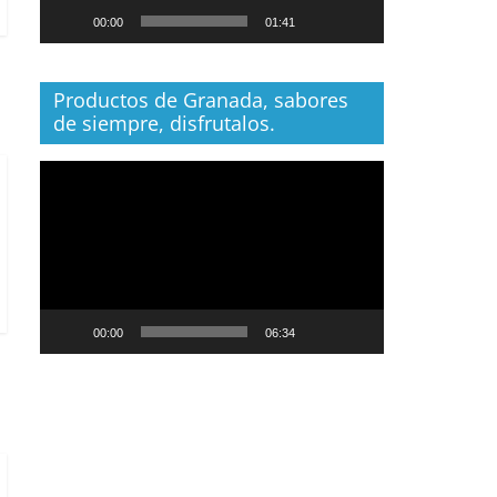
00:00
01:41
Productos de Granada, sabores
de siempre, disfrutalos.
Reproductor
de
vídeo
00:00
06:34