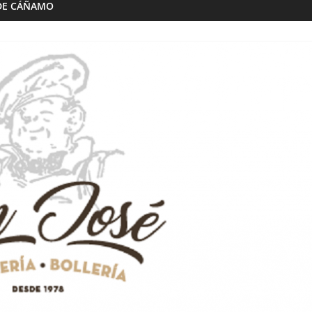
DE CÁÑAMO
Almazaras
Artesana Diego
Conde de Benalúa
 hijos
15/02/2023
Granada Sabor
0
ranada Sabor