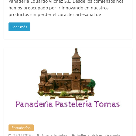
Panadería Eduardo Vilchez S.L. Desde los comienzos nos
hemos preocupado por ir innovando en nuestros
productos sin perder el carácter artesanal de
Leer más
Panaderías
,
,
,
27/11/2020
Granada Sabor
bollería
dulces
Granada