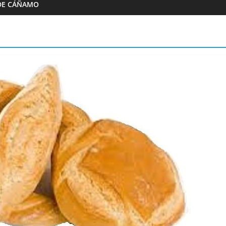
DE CÁÑAMO
Almazaras
Artesana Diego
Conde de Benalúa
 hijos
15/02/2023
Granada Sabor
0
ranada Sabor