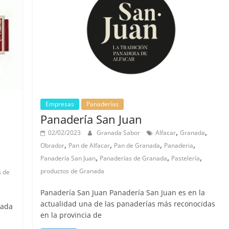
Empresas
Panaderías
Panadería San Juan
,
,
02/02/2023
Granada Sabor
Alfacar
Granada
,
,
,
,
Obrador
Pan de Alfacar
Pan de Granada
Panaderia
,
,
,
Panadería San Juan
Panaderías de Granada
Pastelería
productos de Granada
s de
Panadería San Juan Panadería San Juan es en la
actualidad una de las panaderías más reconocidas
cada
en la provincia de