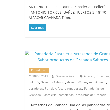
ANTONIO TORICES IBAÑEZ Panadería – Bolle
ANTONIO TORICES IBAÑEZ HUERTOS 3 18170
ALFACAR GRANADA Tlfno:
Leer más
Panaderías
,
30/06/2013
Granada Sabor
Alfacar
bizcochos
,
,
,
,
bollería
Granada Sabores
GranadaSabor
magdalenas
,
,
,
obradores
Pan de Alfacar
panaderias
Panaderías de
,
,
,
Granada
Pastelería
pastelerias
productos de Granada
Artesanos de Granada Una de las panaderías d