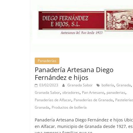
Panaderías
Panadería Artesana Diego
Fernández e hijos
,
,
03/02/2023
Granada Sabor
bollería
Granada
,
,
,
,
Granada Sabor
obradores
Pan Artesano
panaderias
,
,
Panaderías de Alfacar
Panaderías de Granada
Pastelería
,
Granada
Productos de bollería
Panadería Artesana Diego Fernández e hijos Ubi
en Alfacar, municipio de Granada desde 1927, es
una empresa familiar que se