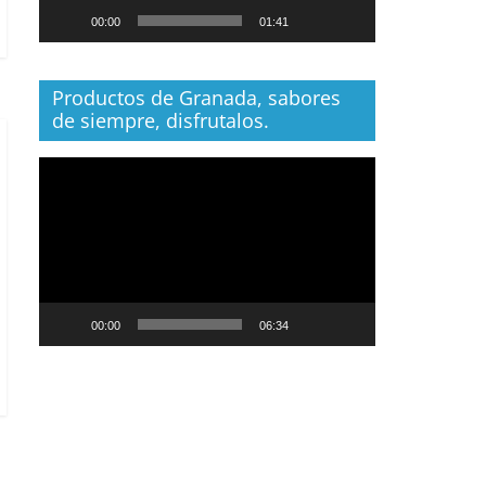
00:00
01:41
Productos de Granada, sabores
de siempre, disfrutalos.
Reproductor
de
vídeo
00:00
06:34