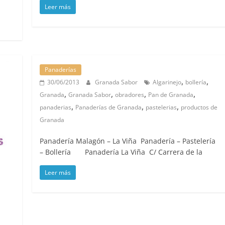
Leer más
Panaderías
,
,
30/06/2013
Granada Sabor
Algarinejo
bollería
,
,
,
,
Granada
Granada Sabor
obradores
Pan de Granada
,
,
,
panaderias
Panaderías de Granada
pastelerias
productos de
Granada
Panadería Malagón – La Viña Panadería – Pastelería
– Bollería Panadería La Viña C/ Carrera de la
Leer más