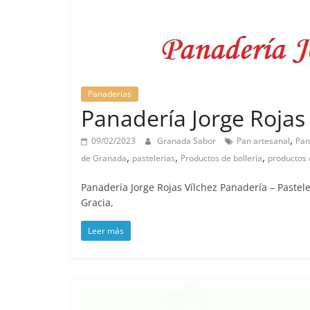
Panaderías
Panadería Jorge Rojas 
,
09/02/2023
Granada Sabor
Pan artesanal
Pan
,
,
,
de Granada
pastelerias
Productos de bollería
productos
Panadería Jorge Rojas Vílchez Panadería – Pastel
Gracia,
Leer más