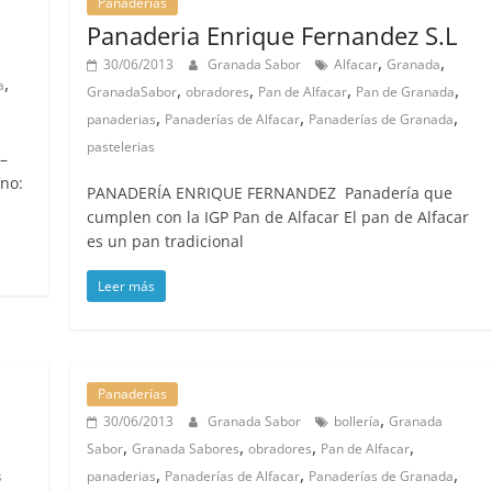
Panaderías
Panaderia Enrique Fernandez S.L
,
,
30/06/2013
Granada Sabor
Alfacar
Granada
,
a
,
,
,
,
GranadaSabor
obradores
Pan de Alfacar
Pan de Granada
,
,
,
panaderias
Panaderías de Alfacar
Panaderías de Granada
pastelerias
–
no:
PANADERÍA ENRIQUE FERNANDEZ Panadería que
cumplen con la IGP Pan de Alfacar El pan de Alfacar
es un pan tradicional
Leer más
Panaderías
,
30/06/2013
Granada Sabor
bollería
Granada
,
,
,
,
Sabor
Granada Sabores
obradores
Pan de Alfacar
,
,
,
s
panaderias
Panaderías de Alfacar
Panaderías de Granada