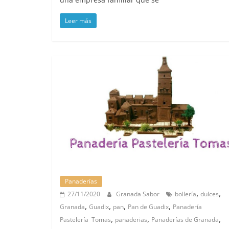
Leer más
Panaderías
,
,
27/11/2020
Granada Sabor
bollería
dulces
,
,
,
,
Granada
Guadix
pan
Pan de Guadix
Panadería
,
,
,
Pastelería Tomas
panaderias
Panaderías de Granada