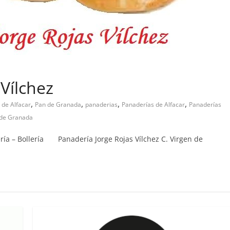
Vílchez
,
,
,
,
 de Alfacar
Pan de Granada
panaderias
Panaderías de Alfacar
Panaderías
 de Granada
ería – Bollería Panadería Jorge Rojas Vílchez C. Virgen de