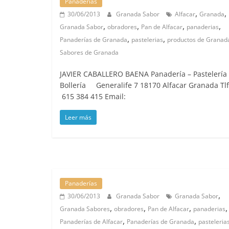
Panaderías
,
,
30/06/2013
Granada Sabor
Alfacar
Granada
,
,
,
,
Granada Sabor
obradores
Pan de Alfacar
panaderias
,
,
Panaderías de Granada
pastelerias
productos de Granad
Sabores de Granada
JAVIER CABALLERO BAENA Panadería – Pastelería 
Bollería Generalife 7 18170 Alfacar Granada Tlf
615 384 415 Email:
Leer más
Panaderías
,
30/06/2013
Granada Sabor
Granada Sabor
,
,
,
,
Granada Sabores
obradores
Pan de Alfacar
panaderias
,
,
Panaderías de Alfacar
Panaderías de Granada
pasteleria