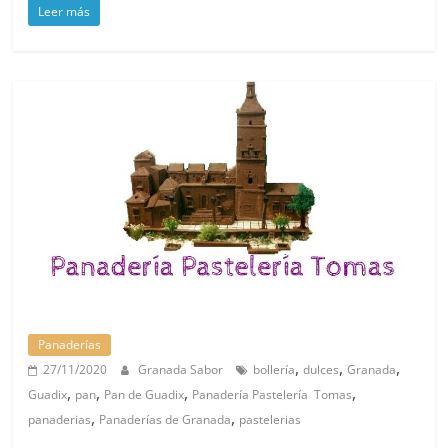
Leer más
Panaderías
,
,
,
27/11/2020
Granada Sabor
bollería
dulces
Granada
,
,
,
,
Guadix
pan
Pan de Guadix
Panadería Pastelería Tomas
,
,
panaderias
Panaderías de Granada
pastelerias