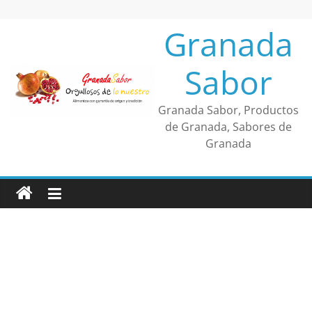
Saltar
al
Granada
contenido
Sabor
Granada Sabor, Productos
de Granada, Sabores de
Granada