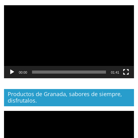
Reproductor
de
vídeo
00:00
01:41
Productos de Granada, sabores de siempre,
disfrutalos.
Reproductor
de
vídeo