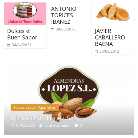
ANTONIO
TORICES
IBAÑEZ
30/06/2013
Dulces el
JAVIER
Buen Sabor
CABALLERO
BAENA
04/04/2021
30/06/2013
Frutos secos - Aperitivos
Almendras Lopez S.L.
15/02/2023
Granada Sabor
0