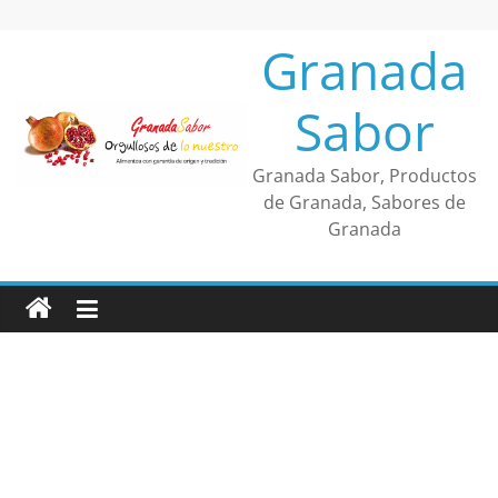
Saltar
al
Granada
contenido
Sabor
Granada Sabor, Productos
de Granada, Sabores de
Granada