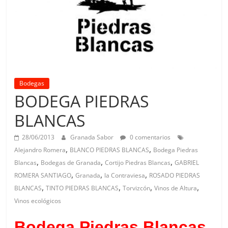
Bodegas
BODEGA PIEDRAS
BLANCAS
28/06/2013
Granada Sabor
0 comentarios
,
,
Alejandro Romera
BLANCO PIEDRAS BLANCAS
Bodega Piedras
,
,
,
Blancas
Bodegas de Granada
Cortijo Piedras Blancas
GABRIEL
,
,
,
ROMERA SANTIAGO
Granada
la Contraviesa
ROSADO PIEDRAS
,
,
,
,
BLANCAS
TINTO PIEDRAS BLANCAS
Torvizcón
Vinos de Altura
Vinos ecológicos
Bodega Piedras Blancas