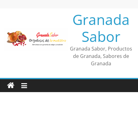
Saltar
al
Granada
contenido
Sabor
Granada Sabor, Productos
de Granada, Sabores de
Granada