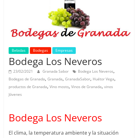
Bebidas
Bodegas
Empresas
Bodega Los Neveros
,
23/02/2021
Granada Sabor
Bodega Los Neveros
,
,
,
,
Bodegas de Granada
Granada
GranadaSabor
Huétor Vega
,
,
,
productos de Granada
Vino mosto
Vinos de Granada
vinos
Jóvenes
Bodega Los Neveros
El clima, la temperatura ambiente y la situación