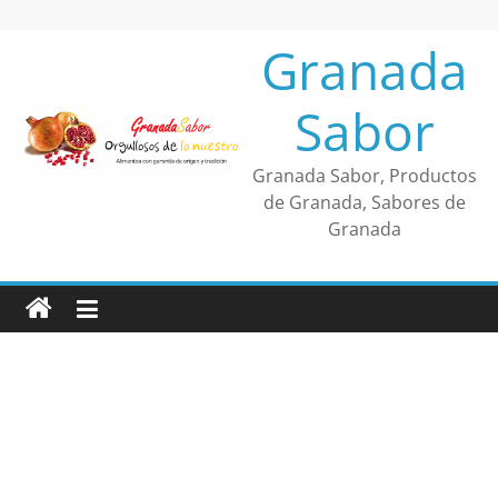
Saltar
al
Granada
contenido
Sabor
Granada Sabor, Productos
de Granada, Sabores de
Granada