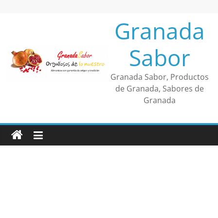
Saltar
al
Granada
contenido
Sabor
Granada Sabor, Productos
de Granada, Sabores de
Granada