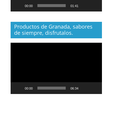
00:00
01:41
Productos de Granada, sabores
de siempre, disfrutalos.
Reproductor
de
vídeo
00:00
06:34