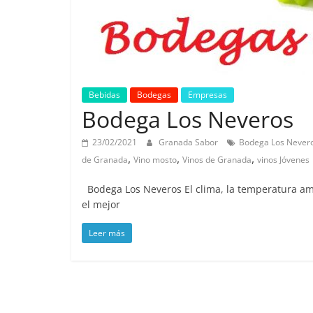
Bebidas
Bodegas
Empresas
Bodega Los Neveros
23/02/2021
Granada Sabor
Bodega Los Never
,
,
,
de Granada
Vino mosto
Vinos de Granada
vinos Jóvenes
Bodega Los Neveros El clima, la temperatura amb
el mejor
Leer más