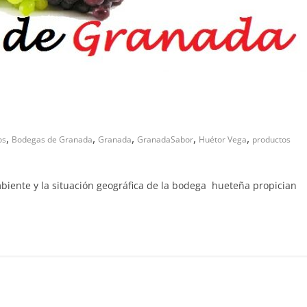
,
,
,
,
,
os
Bodegas de Granada
Granada
GranadaSabor
Huétor Vega
productos
iente y la situación geográfica de la bodega hueteña propician