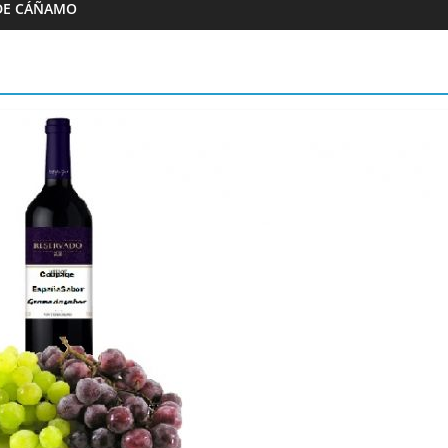
DE CÁÑAMO
Almazaras
Artesana Diego
Conde de Benalúa
 hijos
15/02/2023
Granada Sabor
0
ranada Sabor