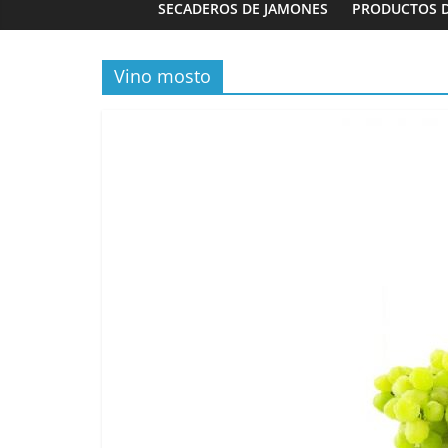
SECADEROS DE JAMONES
PRODUCTOS 
Vino mosto
Panaderías
Panadería 
Fernández e
03/02/2023
G