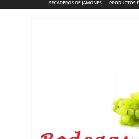
SECADEROS DE JAMONES
PRODUCTOS 
Panaderías
Panadería 
Fernández e
03/02/2023
G