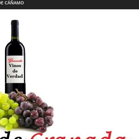
DE CÁÑAMO
Almazaras
Artesana Diego
Conde de Benalúa
 hijos
15/02/2023
Granada Sabor
0
ranada Sabor