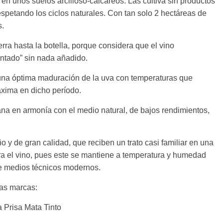
en unos suelos arcilloso-calcáreos. Las cultiva sin productos
spetando los ciclos naturales. Con tan solo 2 hectáreas de
s.
erra hasta la botella, porque considera que el vino
ntado” sin nada añadido.
una óptima maduración de la uva con temperaturas que
áxima en dicho período.
na en armonía con el medio natural, de bajos rendimientos,
o y de gran calidad, que reciben un trato casi familiar en una
ra el vino, pues este se mantiene a temperatura y humedad
de medios técnicos modernos.
las marcas:
a Prisa Mata Tinto