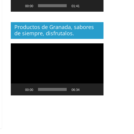
00:00
01:41
Productos de Granada, sabores
de siempre, disfrutalos.
Reproductor
de
vídeo
00:00
06:34