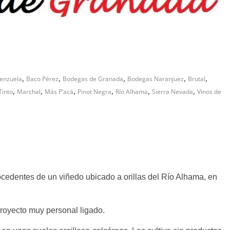
,
,
,
,
,
lenzuela
Baco Pérez
Bodegas de Granada
Bodegas Naranjuez
Brutal
,
,
,
,
,
,
Tinto
Marchal
Más P’acá
Pinot Negra
Río Alhama
Sierra Nevada
Vinos de
edentes de un viñedo ubicado a orillas del Río Alhama, en
proyecto muy personal ligado.