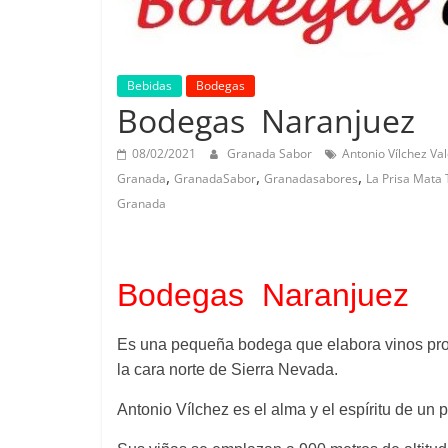
Bebidas
Bodegas
Bodegas Naranjuez
08/02/2021
Granada Sabor
Antonio Vílchez Va
,
,
,
Granada
GranadaSabor
Granadasabores
La Prisa Mata 
Granada
Bodegas Naranjuez
Es una pequeña bodega que elabora vinos proc
la cara norte de Sierra Nevada.
Antonio Vílchez es el alma y el espíritu de un 